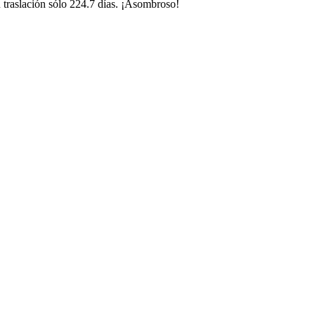
su traslación sólo 224.7 días. ¡Asombroso!