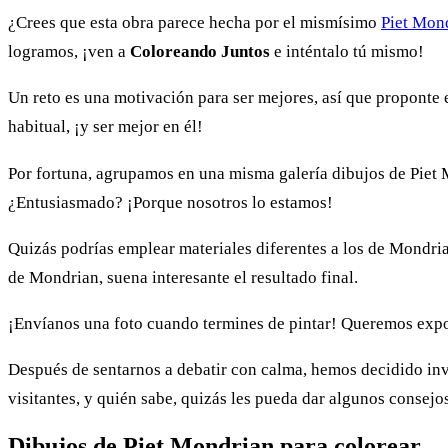
¿Crees que esta obra parece hecha por el mismísimo
Piet Mon
logramos, ¡ven a
Coloreando Juntos
e inténtalo tú mismo!
Un reto es una motivación para ser mejores, así que proponte e
habitual, ¡y ser mejor en él!
Por fortuna, agrupamos en una misma galería dibujos de Piet M
¿Entusiasmado? ¡Porque nosotros lo estamos!
Quizás podrías emplear materiales diferentes a los de Mondrian
de Mondrian, suena interesante el resultado final.
¡Envíanos una foto cuando termines de pintar! Queremos expon
Después de sentarnos a debatir con calma, hemos decidido invi
visitantes, y quién sabe, quizás les pueda dar algunos conse
Dibujos de
Piet Mondrian
para colorear