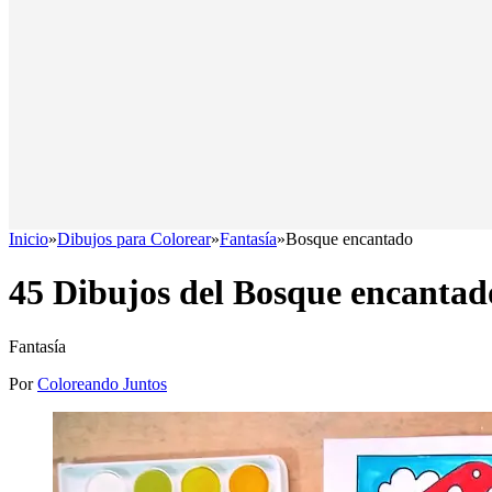
Inicio
»
Dibujos para Colorear
»
Fantasía
»
Bosque encantado
45 Dibujos del Bosque encantad
Fantasía
Por
Coloreando Juntos