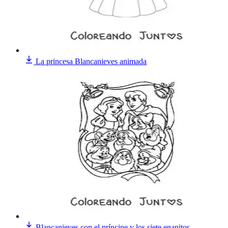
La princesa Blancanieves animada
Blancanieves con el príncipe y los siete enanitos