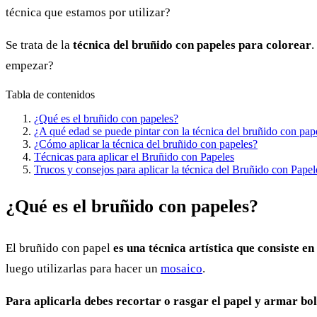
técnica que estamos por utilizar?
Se trata de la
técnica del bruñido con papeles para colorear
.
empezar?
Tabla de contenidos
¿Qué es el bruñido con papeles?
¿A qué edad se puede pintar con la técnica del bruñido con pap
¿Cómo aplicar la técnica del bruñido con papeles?
Técnicas para aplicar el Bruñido con Papeles
Trucos y consejos para aplicar la técnica del Bruñido con Papel
¿Qué es el bruñido con papeles?
El bruñido con papel
es una técnica artística que consiste en
luego utilizarlas para hacer un
mosaico
.
Para aplicarla debes recortar o rasgar el papel y armar boli