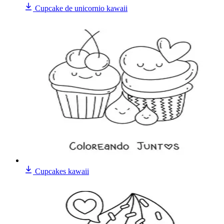
Cupcake de unicornio kawaii
Cupcakes kawaii