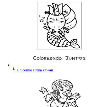
Unicornio sirena kawaii