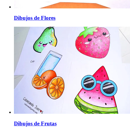
Dibujos de Flores
Dibujos de Frutas