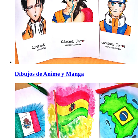
Dibujos de Anime y Manga