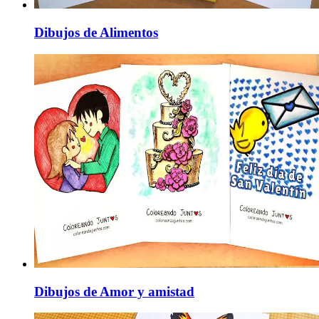
Dibujos de Alimentos
Dibujos de Amor y amistad