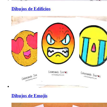
Dibujos de Edificios
Dibujos de Emojis