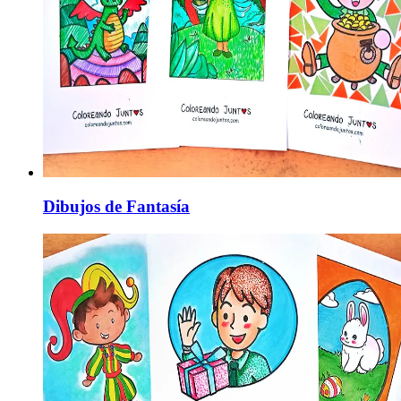
Dibujos de Fantasía