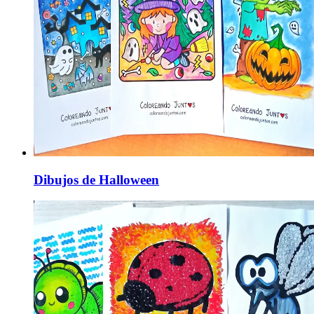
Dibujos de Halloween