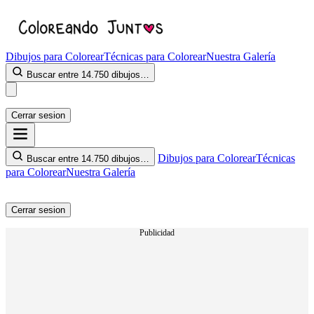
Dibujos para Colorear
Técnicas para Colorear
Nuestra Galería
Buscar entre 14.750 dibujos…
Cerrar sesion
Dibujos para Colorear
Técnicas
Buscar entre 14.750 dibujos…
para Colorear
Nuestra Galería
Cerrar sesion
Publicidad