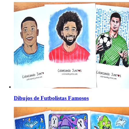
Dibujos de Futbolistas Famosos