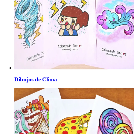
Dibujos de Clima