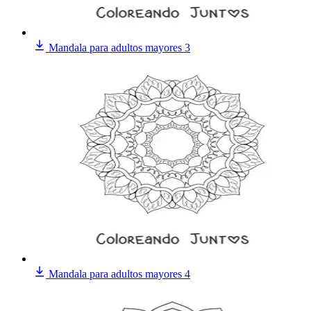
Mandala para adultos mayores 3
Mandala para adultos mayores 4