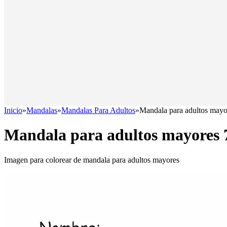
Inicio
»
Mandalas
»
Mandalas Para Adultos
»
Mandala para adultos mayo
Mandala para adultos mayores 
Imagen para colorear de mandala para adultos mayores