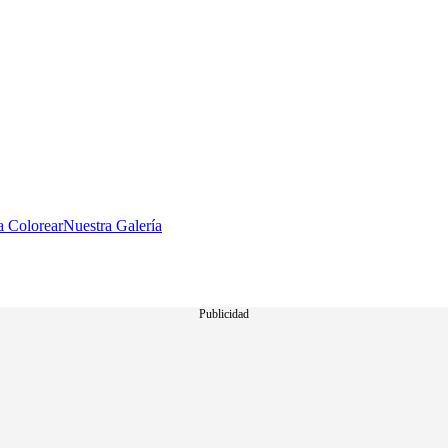
a Colorear
Nuestra Galería
Publicidad