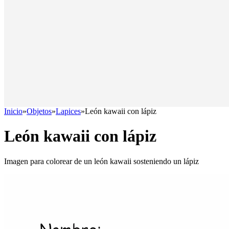
Inicio
»
Objetos
»
Lapices
»
León kawaii con lápiz
León kawaii con lápiz
Imagen para colorear de un león kawaii sosteniendo un lápiz