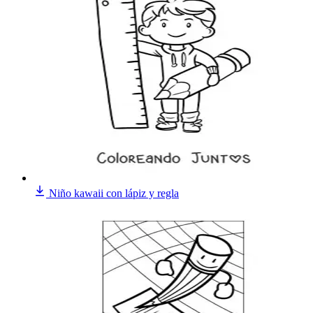
Niño kawaii con lápiz y regla