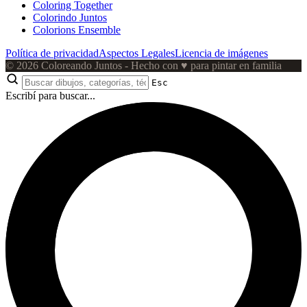
Coloring Together
Colorindo Juntos
Colorions Ensemble
Política de privacidad
Aspectos Legales
Licencia de imágenes
© 2026 Coloreando Juntos - Hecho con
♥
para pintar en familia
Esc
Escribí para buscar...